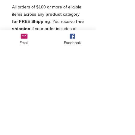
All orders of $100 or more of eligible
items across any
product
category
for FREE Shipping
. You receive
free
shipping
if your order includes at
least $100 of eligible items.
Email
Facebook
Dimensions
Escala 1/32
Instruções de cuidado
Este item é muito frágil.
Limpeza, se necessário, use apenas
um esfregão.
Veículo não é jogável.
Todas as obras de arte feitas à mão neste site são "fanart"
únicas, não produzidas em massa e são protegidas por
Copyright © Grandmondo Miniatures
2010-2023
.
Todas as obras de arte se enquadram nas leis de direitos
autorais de "Obra derivada" e "Uso justo". Quaisquer
nomes e logotipos permanecem com os direitos autorais
de seus respectivos proprietários. Não reproduza sem o
consentimento expresso por escrito de Raphael Truffi
Bortholuzzi.